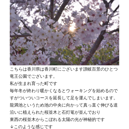
こちらは香川県は香川町にございます讃岐百景のひとつ
竜王公園でございます。
私が生まれ育った町です
毎年冬が終わり暖かくなるとウォーキングを始めるので
すがついついコースを延長して足を運んでしまいます。
龍満池というため池の中央に向かって真っ直ぐ伸びる道
沿いに植えられた桜並木と石灯篭が並んでおり
東西の桜並木からこぼれる太陽の光が神秘的です
↓このような感じです