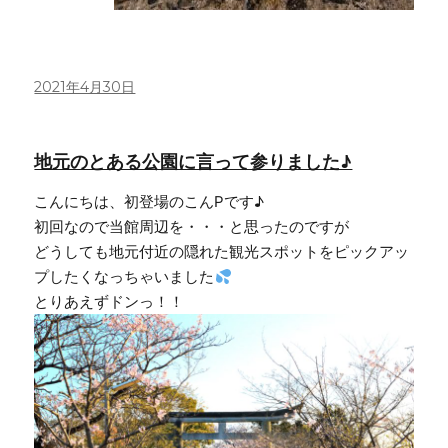
投
2021年4月30日
稿
日:
地元のとある公園に言って参りました♪
こんにちは、初登場のこんPです♪
初回なので当館周辺を・・・と思ったのですが
どうしても地元付近の隠れた観光スポットをピックアッ
プしたくなっちゃいました
とりあえずドンっ！！