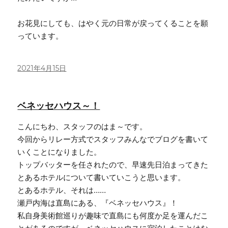
お花見にしても、はやく元の日常が戻ってくることを願
っています。
投
2021年4月15日
稿
日:
ベネッセハウス～！
こんにちわ、スタッフのはま～です。
今回からリレー方式でスタッフみんなでブログを書いて
いくことになりました。
トップバッターを任されたので、早速先日泊まってきた
とあるホテルについて書いていこうと思います。
とあるホテル、それは……
瀬戸内海は直島にある、『ベネッセハウス』！
私自身美術館巡りが趣味で直島にも何度か足を運んだこ