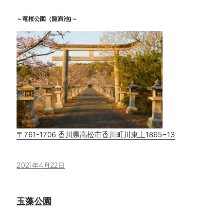
～竜桜公園（龍満池)～
〒761-1706 香川県高松市香川町川東上1865−13
投
2021年4月22日
稿
日:
玉藻公園