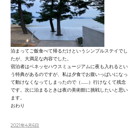
泊まってご飯食べて帰るだけというシンプルステイでし
たが、大満足な内容でした。
宿泊者はベネッセハウスミュージアムに夜も入れるとい
う特典があるのですが、私は夕食でお腹いっぱいになっ
て動けなくなってしまったので（……）行けなくて残念
です。次に泊まるときは夜の美術館に挑戦したいと思い
ます。
おわり
投
2021年4月6日
稿
日: