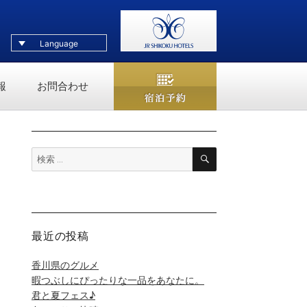
Language
報
お問合わせ
宿泊予約
検
検
索
索:
最近の投稿
香川県のグルメ
暇つぶしにぴったりな一品をあなたに。
君と夏フェス♪