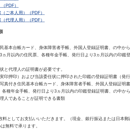
（PDF）
（ご本人用）（PDF）
（代理人用）（PDF）
類
民基本台帳カード、身体障害者手帳、外国人登録証明書、の中から
3ヵ月以内の住民票、各種年金手帳、発行日より3ヵ月以内の印鑑登
状と代理人の証明書が必要です。
実印押印）および当該委任状に押印された印鑑の登録証明書（発行
写真付き住民基本台帳カード、身体障害者手帳、外国人登録証明書
、各種年金手帳、発行日より3ヵ月以内の印鑑登録証明書、の中から
理人であることが証明できる書類
を手数料としてお支払いいただきます。（現金、銀行振込または日本
めは無料で承ります。