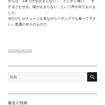
からは「3本で汗が止まらない」「とにかく痛い」「す
するとむせる。咳が止まらない」という声が出ておりま
した。
ぜひびじゅチューンを見ながらペヤングでも食べて下さ
い。普通の辛さのもので。
投
2020年3月24日
稿
日:
検
検
索
索:
最近の投稿