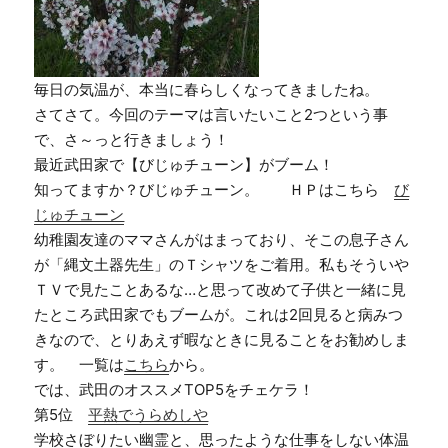
毎日の気温が、本当に春らしくなってきましたね。
さてさて。今回のテーマは言いたいこと2つという事
で、さ～っと行きましょう！
最近武田家で【びじゅチューン】がブーム！
知ってますか？びじゅチューン。 ＨＰはこちら
び
じゅチューン
幼稚園友達のママさんがはまっており、そこの息子さん
が「縄文土器先生」のＴシャツをご着用。私もそういや
ＴＶで見たことあるな…と思って改めて子供と一緒に見
たところ武田家でもブームが。これは2回見ると病みつ
きなので、とりあえず暇なときに見ることをお勧めしま
す。 一覧は
こちら
から。
では、武田のオススメTOP5をチェケラ！
第5位
平熱でうらめしや
学校さぼりたい幽霊と、思ったような仕事をしない体温