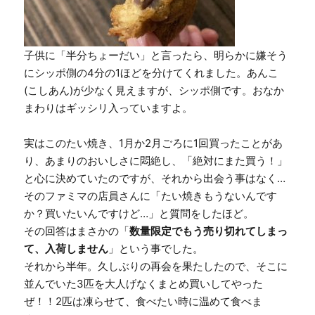
子供に「半分ちょーだい」と言ったら、明らかに嫌そう
にシッポ側の4分の1ほどを分けてくれました。あんこ
(こしあん)が少なく見えますが、シッポ側です。おなか
まわりはギッシリ入っていますよ。
実はこのたい焼き、1月か2月ごろに1回買ったことがあ
り、あまりのおいしさに悶絶し、「絶対にまた買う！」
と心に決めていたのですが、それから出会う事はなく…
そのファミマの店員さんに「たい焼きもうないんです
か？買いたいんですけど…」と質問をしたほど。
その回答はまさかの「
数量限定でもう売り切れてしまっ
て、入荷しません
」という事でした。
それから半年。久しぶりの再会を果たしたので、そこに
並んでいた3匹を大人げなくまとめ買いしてやった
ぜ！！2匹は凍らせて、食べたい時に温めて食べま