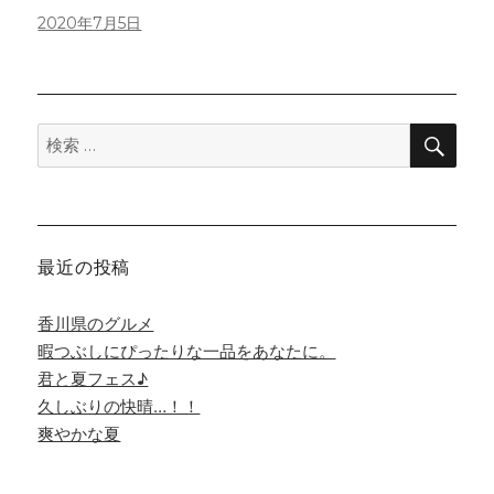
投
2020年7月5日
稿
日:
検
検
索
索:
最近の投稿
香川県のグルメ
暇つぶしにぴったりな一品をあなたに。
君と夏フェス♪
久しぶりの快晴…！！
爽やかな夏