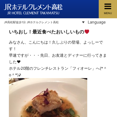
MENU
JRホテルクレメント高松
Language
JR高松駅徒歩1分 JRホテルクレメント高松
いちおし！最近食べたおいしいもの
みなさん、こんにちは！久しぶりの登場、よっしーで
す！
早速ですが・・・先日、お友達とディナーに行ってきま
した♥
ホテル20階のフレンチレストラン「フィオーレ」へ(*＾
o＾*)♪