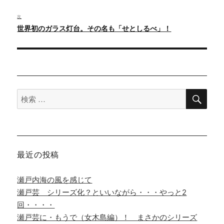
の
ゲ
投
次
ー
次
世界初のガラス灯台。その名も「せとしるべ」！
稿:
シ
の
ョ
投
ン
稿:
検
検
索
索
対
象:
最近の投稿
瀬戸内海の風を感じて
瀬戸芸 シリーズ化？といいながら・・・やっと2
回・・・・
瀬戸芸に・もうで（女木島編）！ まさかのシリーズ