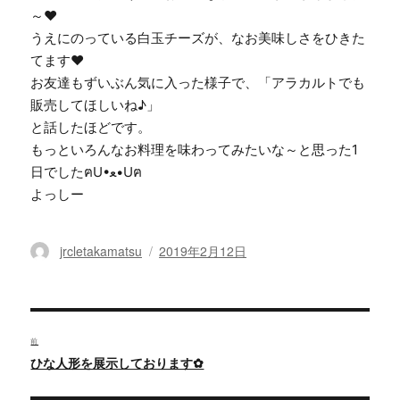
～♥
うえにのっている白玉チーズが、なお美味しさをひきた
てます♥
お友達もずいぶん気に入った様子で、「アラカルトでも
販売してほしいね♪」
と話したほどです。
もっといろんなお料理を味わってみたいな～と思った1
日でしたฅU•ﻌ•Uฅ
よっしー
投
jrcletakamatsu
投
2019年2月12日
稿
稿
者
日:
投
稿
前
過
ひな人形を展示しております✿
ナ
去
ビ