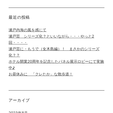
象:
最近の投稿
瀬戸内海の風を感じて
瀬戸芸 シリーズ化？といいながら・・・やっと2
回・・・・
瀬戸芸に・もうで（女木島編）！ まさかのシリーズ
化？？
ホテル開業20周年を記念したパネル展示ロビーにて実施
中♪
お昼休みに 「クレたか」な散歩道！
アーカイブ
2023年8月