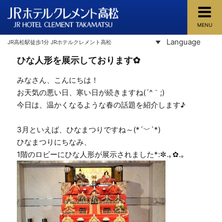
MENU
JRホテルクレメント高松
Language
JR高松駅徒歩1分 JRホテルクレメント高松
ひな人形を展示しております✿
みなさん、こんにちは！
お天気の悪い日、寒い日が続きますね(´^｀;)
今日は、温かくなるような春の話題を紹介します♪
3月といえば、ひなまつりですね～(*´﹀`*)
ひなまつりにちなみ、
1階のロビーにひな人形が展示されました*:✼.｡✿.｡