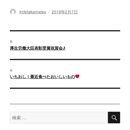
投
jrcletakamatsu
投
2019年2月7日
稿
稿
者
日:
投
稿
前
過
厚生労働大臣表彰受賞祝賀会♪
ナ
去
ビ
の
ゲ
投
次
ー
次
いちおし！最近食べたおいしいもの
稿:
シ
の
ョ
投
ン
稿:
検
検
索
索
対