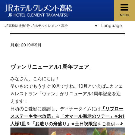
MENU
JRホテルクレメント高松
Language
JR高松駅徒歩1分 JRホテルクレメント高松
月別: 2019年9月
ヴァンリニューアル1周年フェア
みなさん、こんにちは！
早いものでもうすぐ10月ですね。10月といえば…カフェ
＆レストラン「ヴァン」がリニューアル1周年記念を迎
えます！
日頃のご愛顧に感謝し、ディナータイムには
「リブロー
スステーキ食べ放題」
＆
「オマール海老のソテー」
※お1
人様1皿
＆
「お造りの舟盛り」
※土日祝限定
をご提供～♪