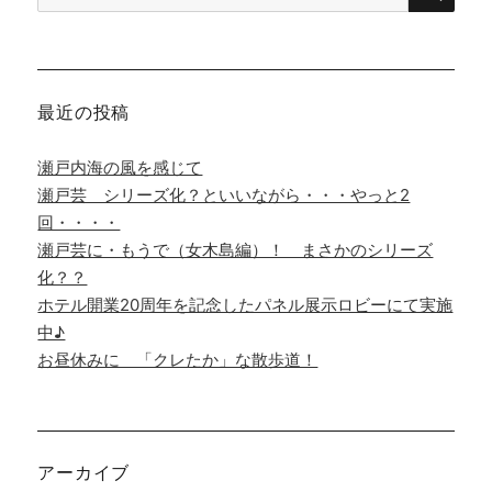
索
対
象:
最近の投稿
瀬戸内海の風を感じて
瀬戸芸 シリーズ化？といいながら・・・やっと2
回・・・・
瀬戸芸に・もうで（女木島編）！ まさかのシリーズ
化？？
ホテル開業20周年を記念したパネル展示ロビーにて実施
中♪
お昼休みに 「クレたか」な散歩道！
アーカイブ