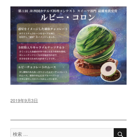
投
2019年9月3日
稿
日:
検
検
索