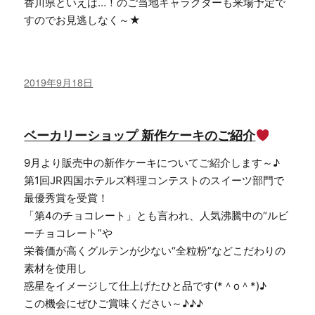
香川県といえば…！のご当地キャラクターも来場予定で
すのでお見逃しなく～★
投
2019年9月18日
稿
日:
ベーカリーショップ 新作ケーキのご紹介
9月より販売中の新作ケーキについてご紹介します～♪
第1回JR四国ホテルズ料理コンテストのスイーツ部門で
最優秀賞を受賞！
「第4のチョコレート」とも言われ、人気沸騰中の“ルビ
ーチョコレート”や
栄養価が高くグルテンが少ない“全粒粉”などこだわりの
素材を使用し
惑星をイメージして仕上げたひと品です(*＾o＾*)♪
この機会にぜひご賞味ください～♪♪♪