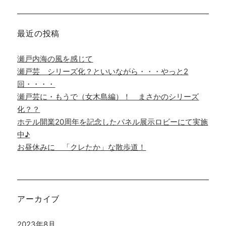
象:
最近の投稿
瀬戸内海の風を感じて
瀬戸芸 シリーズ化？といいながら・・・やっと2
回・・・・
瀬戸芸に・もうで（女木島編）！ まさかのシリーズ
化？？
ホテル開業20周年を記念したパネル展示ロビーにて実施
中♪
お昼休みに 「クレたか」な散歩道！
アーカイブ
2023年8月