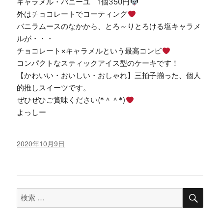
キャラメル・バニーユ 1個350円
外はチョコレートでコーティング
バニラムースのなかから、とろ～りとろける塩キャラメ
ルが・・・
チョコレート×キャラメルという最高コンビ
コンパクトなスティックアイス型のケーキです！
【かわいい・おいしい・おしゃれ】三拍子揃った、個人
的推しスイーツです。
ぜひぜひご賞味ください(*＾＾*)
よっしー
投
2020年10月9日
稿
日:
検
検
索
索
対