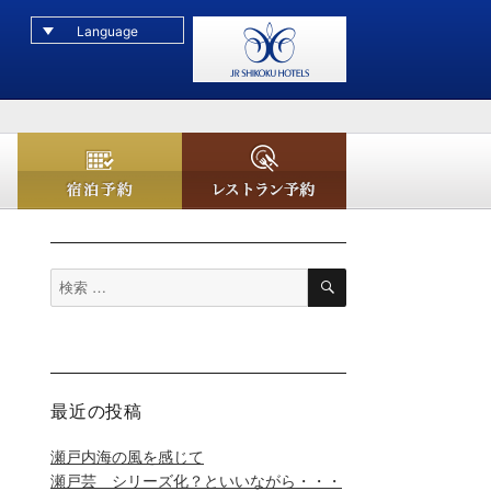
Language
レストラン予約
宿泊予約
検
検
索
索
対
象:
最近の投稿
瀬戸内海の風を感じて
瀬戸芸 シリーズ化？といいながら・・・