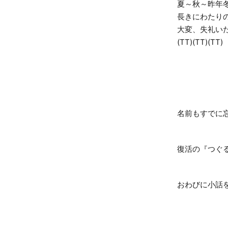
夏～秋～昨年
長きにわたり
大変、失礼い
(TT)(TT)(TT)
名前もすでに
復活の『
おわびに小話