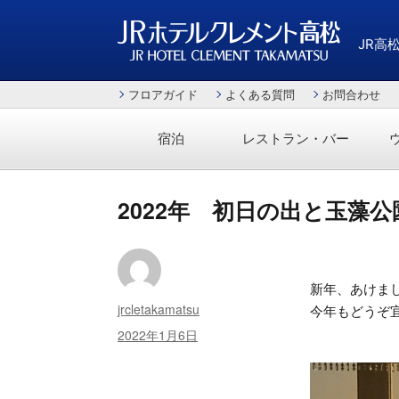
JR高
JRホテルクレメント高松
フロアガイド
よくある質問
お問合わせ
宿泊
レストラン・バー
2022年 初日の出と玉藻
新年、あけま
投
jrcletakamatsu
今年もどうぞ宜
稿
投
2022年1月6日
者
稿
日: