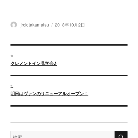
投
jrcletakamatsu
投
2018年10月2日
稿
稿
者
日:
投
稿
前
過
クレメントイン見学会♪
ナ
去
ビ
の
ゲ
投
次
ー
次
明日はヴァンのリニューアルオープン！
稿:
シ
の
ョ
投
ン
稿:
検
検
索