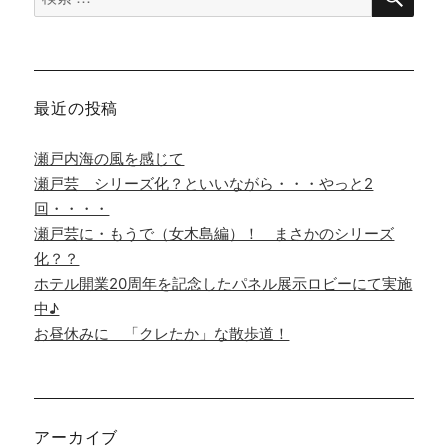
索
対
象:
最近の投稿
瀬戸内海の風を感じて
瀬戸芸 シリーズ化？といいながら・・・やっと2
回・・・・
瀬戸芸に・もうで（女木島編）！ まさかのシリーズ
化？？
ホテル開業20周年を記念したパネル展示ロビーにて実施
中♪
お昼休みに 「クレたか」な散歩道！
アーカイブ