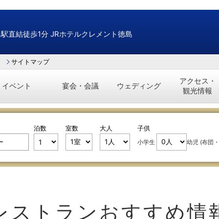
島駅直結徒歩1分 JRホテルクレメント徳島
サイトマップ
アクセス・
イベント
宴会・会議
ウェディング
観光情報
泊数
室数
大人
子供
小学生
幼児 (布団
レストランおすすめ情