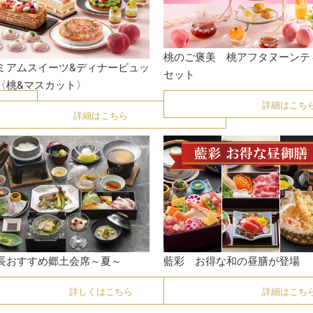
桃のご褒美 桃アフタヌーンテ
ミアムスイーツ&ディナービュッ
セット
〈桃&マスカット〉
詳細はこち
詳細はこちら
藍彩 お得な和の昼膳が登場
長おすすめ郷土会席～夏～
詳細はこち
詳しくはこちら