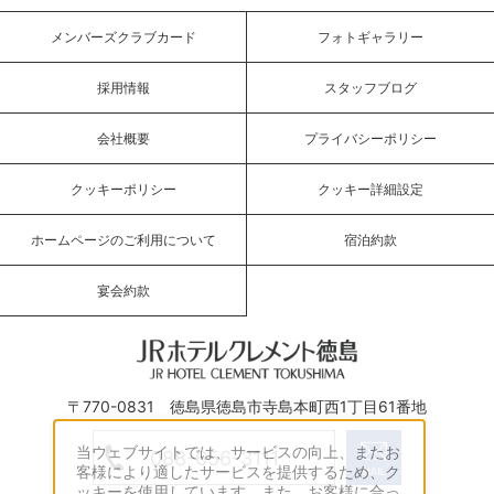
メンバーズクラブカード
フォトギャラリー
採用情報
スタッフブログ
会社概要
プライバシーポリシー
クッキーポリシー
クッキー詳細設定
ホームページのご利用について
宿泊約款
宴会約款
JRホテルクレメント徳島
〒770-0831 徳島県徳島市寺島本町西1丁目61番地
当ウェブサイトでは、サービスの向上、またお
088-656-3111
客様により適したサービスを提供するため、ク
ッキーを使用しています。また、お客様に合っ