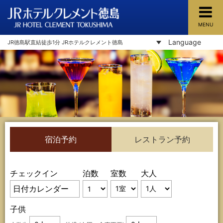
MENU
JRホテルクレメント徳島
Language
JR徳島駅直結徒歩1分 JRホテルクレメント徳島
宿泊予約
レストラン予約
チェックイン
泊数
室数
大人
子供