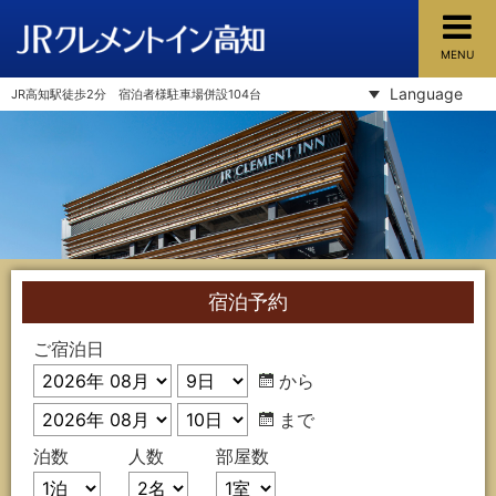
MENU
JRクレメントイン高知
Language
JR高知駅徒歩2分 宿泊者様駐車場併設104台
宿泊予約
ご宿泊日
から
まで
泊数
人数
部屋数