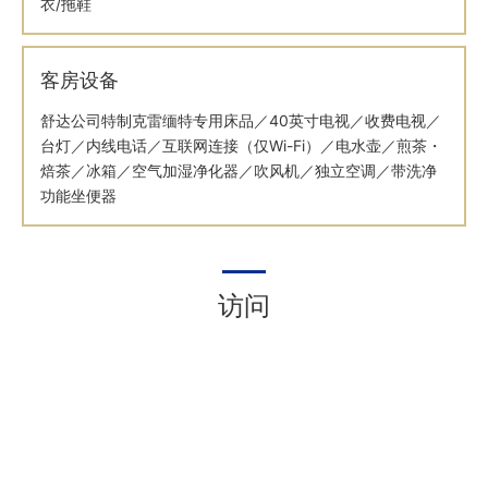
衣/拖鞋
客房设备
舒达公司特制克雷缅特专用床品／40英寸电视／收费电视／
台灯／内线电话／互联网连接（仅Wi-Fi）／电水壶／煎茶・
焙茶／冰箱／空气加湿净化器／吹风机／独立空调／带洗净
功能坐便器
访问