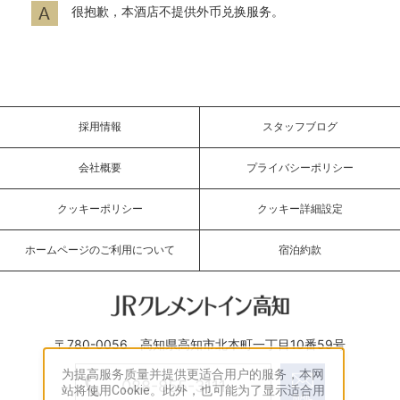
很抱歉，本酒店不提供外币兑换服务。
採用情報
スタッフブログ
会社概要
プライバシーポリシー
クッキーポリシー
クッキー詳細設定
ホームページのご利用について
宿泊約款
JRクレメントイン高知
〒780-0056 高知県高知市北本町一丁目10番59号
为提高服务质量并提供更适合用户的服务，本网
088-855-3111
站将使用Cookie。此外，也可能为了显示适合用