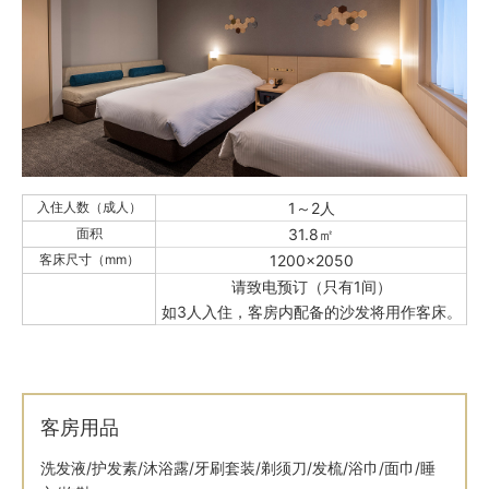
入住人数（成人）
1～2人
面积
31.8㎡
客床尺寸（mm）
1200×2050
请致电预订（只有1间）
如3人入住，客房内配备的沙发将用作客床。
客房用品
洗发液/护发素/沐浴露/牙刷套装/剃须刀/发梳/浴巾/面巾/睡