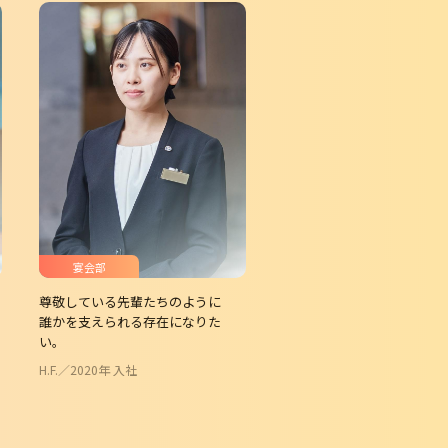
宴会部
尊敬している先輩たちのように
誰かを支えられる存在になりた
い。
H.F.／2020年 入社