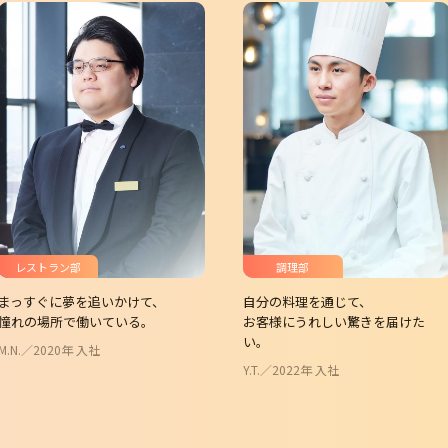
レストラン部
調理部
まっすぐに夢を追いかけて、
自分の料理を通じて、
憧れの場所で働いている。
お客様にうれしい驚きを届けた
い。
M.N.／2020年 入社
Y.T.／2022年 入社